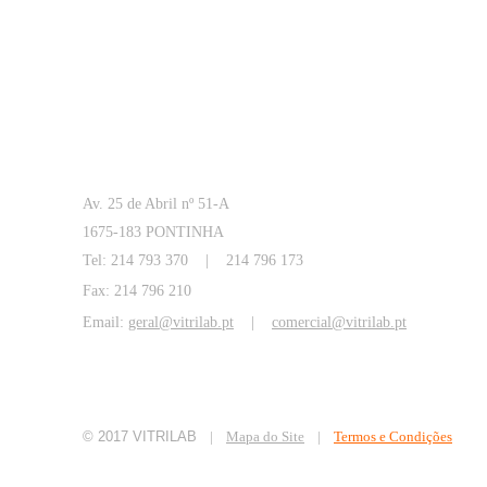
Av. 25 de Abril nº 51-A
1675-183 PONTINHA
Tel: 214 793 370 | 214 796 173
Fax: 214 796 210
Email:
geral@vitrilab.pt
|
comercial@vitrilab.pt
© 2017
VITRILAB
|
Mapa do Site
|
Termos e Condições